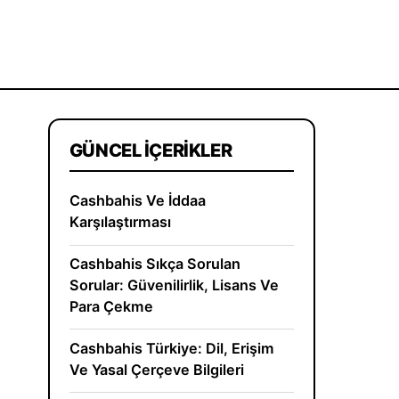
GÜNCEL İÇERIKLER
Cashbahis Ve İddaa
Karşılaştırması
Cashbahis Sıkça Sorulan
Sorular: Güvenilirlik, Lisans Ve
Para Çekme
Cashbahis Türkiye: Dil, Erişim
Ve Yasal Çerçeve Bilgileri