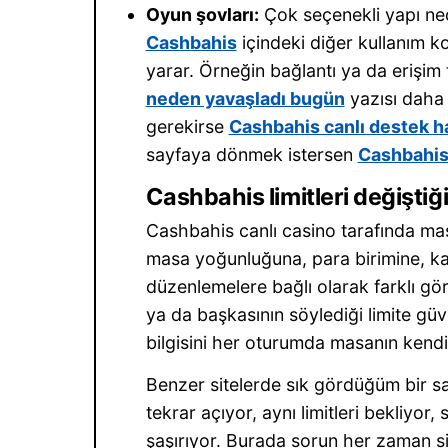
Oyun şovları:
Çok seçenekli yapı nede
Cashbahis
içindeki diğer kullanım ko
yarar. Örneğin bağlantı ya da erişim
neden yavaşladı bugün
yazısı daha 
gerekirse
Cashbahis canlı destek h
sayfaya dönmek istersen
Cashbahi
Cashbahis limitleri değiştiği
Cashbahis canlı casino tarafında mas
masa yoğunluğuna, para birimine, ka
düzenlemelere bağlı olarak farklı gö
ya da başkasının söylediği limite g
bilgisini her oturumda masanın kend
Benzer sitelerde sık gördüğüm bir s
tekrar açıyor, aynı limitleri bekliyo
şaşırıyor. Burada sorun her zaman si