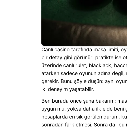
Canlı casino tarafında masa limiti,
bir detay gibi görünür; pratikte ise 
üzerinde canlı rulet, blackjack, bac
atarken sadece oyunun adına değil, m
gerekir. Bunu şöyle düşün: aynı oyun
iki deneyim yaşatabilir.
Ben burada önce şuna bakarım: masa
uygun mu, yoksa daha ilk elde beni
hesaplarda en sık görülen durum, kull
sonradan fark etmesi. Sonra da “bu 