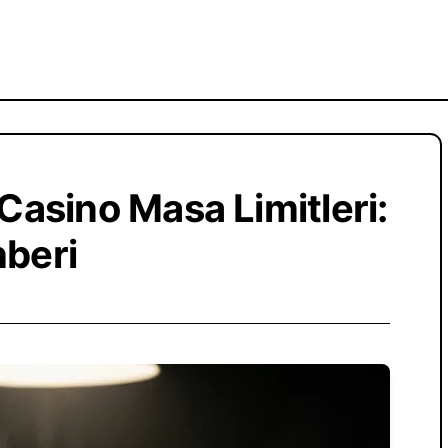
Casino Masa Limitleri:
beri