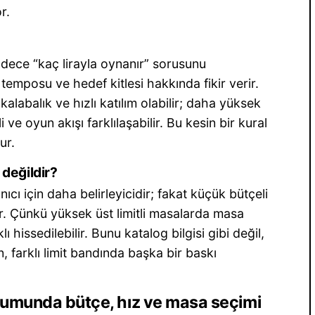
r.
sadece “kaç lirayla oynanır” sorusunu
mposu ve hedef kitlesi hakkında fikir verir.
alabalık ve hızlı katılım olabilir; daha yüksek
li ve oyun akışı farklılaşabilir. Bu kesin bir kural
ur.
 değildir?
ıcı için daha belirleyicidir; fakat küçük bütçeli
r. Çünkü yüksek üst limitli masalarda masa
hissedilebilir. Bunu katalog bilgisi gibi değil,
 farklı limit bandında başka bir baskı
rumunda bütçe, hız ve masa seçimi