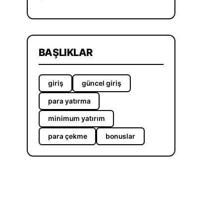
BAŞLIKLAR
giriş
güncel giriş
para yatırma
minimum yatırım
para çekme
bonuslar