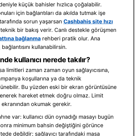
niyle küçük bahisler hızlıca çoğalabilir.
nuları için bağlantıları da akılda tutmak işe
 tarafında sorun yaşarsan
Cashbahis site hızı
teknik bir bakış verir. Canlı destekle görüşmen
attına bağlanma
rehberi pratik olur. Ana
s
bağlantısını kullanabilirsin.
nde kullanıcı nerede takılır?
a limitleri zaman zaman oyun sağlayıcısına,
mpanya koşullarına ya da teknik
rünebilir. Bu yüzden eski bir ekran görüntüsüne
üvenerek hareket etmek doğru olmaz. Limit
i ekranından okumak gerekir.
ahne var: kullanıcı dün oynadığı masayı bugün
r, sonra minimum bahsin değiştiğini görünce
tede değildir; sağlayıcı tarafındaki masa