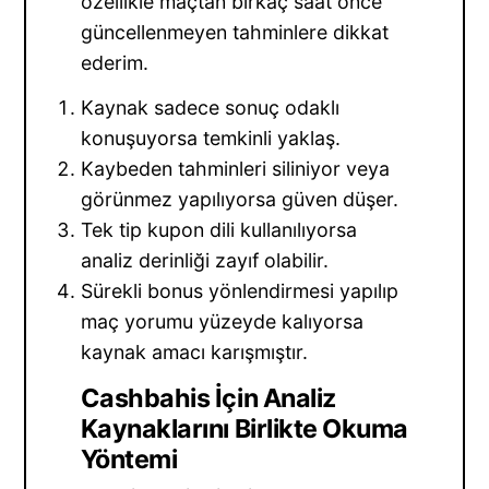
özellikle maçtan birkaç saat önce
güncellenmeyen tahminlere dikkat
ederim.
Kaynak sadece sonuç odaklı
konuşuyorsa temkinli yaklaş.
Kaybeden tahminleri siliniyor veya
görünmez yapılıyorsa güven düşer.
Tek tip kupon dili kullanılıyorsa
analiz derinliği zayıf olabilir.
Sürekli bonus yönlendirmesi yapılıp
maç yorumu yüzeyde kalıyorsa
kaynak amacı karışmıştır.
Cashbahis İçin Analiz
Kaynaklarını Birlikte Okuma
Yöntemi