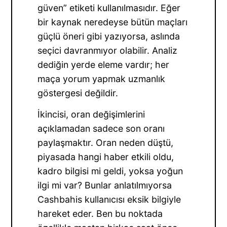
güven” etiketi kullanılmasıdır. Eğer
bir kaynak neredeyse bütün maçları
güçlü öneri gibi yazıyorsa, aslında
seçici davranmıyor olabilir. Analiz
dediğin yerde eleme vardır; her
maça yorum yapmak uzmanlık
göstergesi değildir.
İkincisi, oran değişimlerini
açıklamadan sadece son oranı
paylaşmaktır. Oran neden düştü,
piyasada hangi haber etkili oldu,
kadro bilgisi mi geldi, yoksa yoğun
ilgi mi var? Bunlar anlatılmıyorsa
Cashbahis kullanıcısı eksik bilgiyle
hareket eder. Ben bu noktada