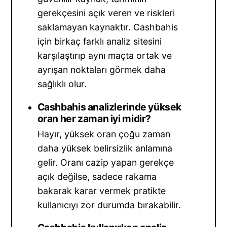
gerekçesini açık veren ve riskleri
saklamayan kaynaktır. Cashbahis
için birkaç farklı analiz sitesini
karşılaştırıp aynı maçta ortak ve
ayrışan noktaları görmek daha
sağlıklı olur.
Cashbahis analizlerinde yüksek
oran her zaman iyi midir?
Hayır, yüksek oran çoğu zaman
daha yüksek belirsizlik anlamına
gelir. Oranı cazip yapan gerekçe
açık değilse, sadece rakama
bakarak karar vermek pratikte
kullanıcıyı zor durumda bırakabilir.