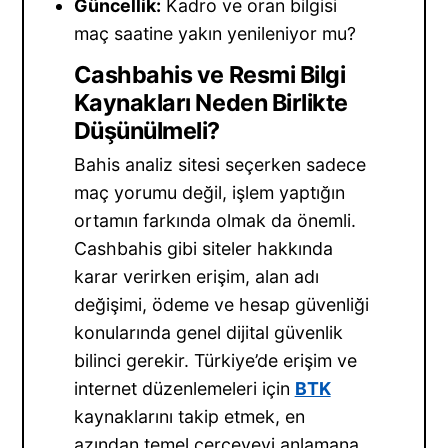
Güncellik:
Kadro ve oran bilgisi
maç saatine yakın yenileniyor mu?
Cashbahis ve Resmi Bilgi
Kaynakları Neden Birlikte
Düşünülmeli?
Bahis analiz sitesi seçerken sadece
maç yorumu değil, işlem yaptığın
ortamın farkında olmak da önemli.
Cashbahis gibi siteler hakkında
karar verirken erişim, alan adı
değişimi, ödeme ve hesap güvenliği
konularında genel dijital güvenlik
bilinci gerekir. Türkiye’de erişim ve
internet düzenlemeleri için
BTK
kaynaklarını takip etmek, en
azından temel çerçeveyi anlamana