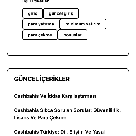
İlgili Etiketler:
giriş
güncel giriş
para yatırma
minimum yatırım
para çekme
bonuslar
GÜNCEL İÇERIKLER
Cashbahis Ve İddaa Karşılaştırması
Cashbahis Sıkça Sorulan Sorular: Güvenilirlik,
Lisans Ve Para Çekme
Cashbahis Türkiye: Dil, Erişim Ve Yasal