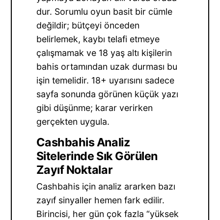
dur. Sorumlu oyun basit bir cümle
değildir; bütçeyi önceden
belirlemek, kaybı telafi etmeye
çalışmamak ve 18 yaş altı kişilerin
bahis ortamından uzak durması bu
işin temelidir. 18+ uyarısını sadece
sayfa sonunda görünen küçük yazı
gibi düşünme; karar verirken
gerçekten uygula.
Cashbahis Analiz
Sitelerinde Sık Görülen
Zayıf Noktalar
Cashbahis için analiz ararken bazı
zayıf sinyaller hemen fark edilir.
Birincisi, her gün çok fazla “yüksek