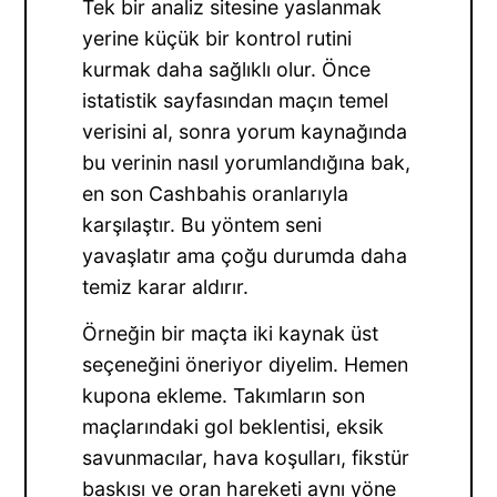
Tek bir analiz sitesine yaslanmak
yerine küçük bir kontrol rutini
kurmak daha sağlıklı olur. Önce
istatistik sayfasından maçın temel
verisini al, sonra yorum kaynağında
bu verinin nasıl yorumlandığına bak,
en son Cashbahis oranlarıyla
karşılaştır. Bu yöntem seni
yavaşlatır ama çoğu durumda daha
temiz karar aldırır.
Örneğin bir maçta iki kaynak üst
seçeneğini öneriyor diyelim. Hemen
kupona ekleme. Takımların son
maçlarındaki gol beklentisi, eksik
savunmacılar, hava koşulları, fikstür
baskısı ve oran hareketi aynı yöne