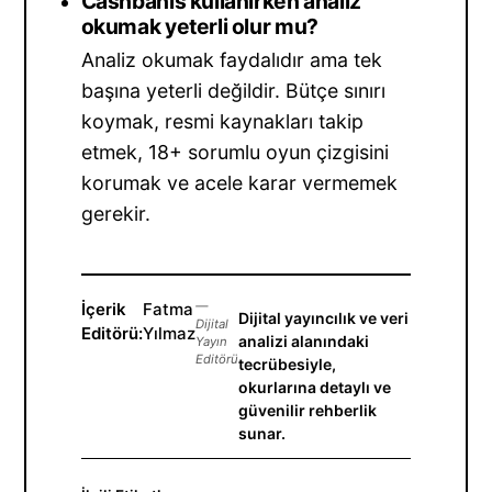
Cashbahis kullanırken analiz
okumak yeterli olur mu?
Analiz okumak faydalıdır ama tek
başına yeterli değildir. Bütçe sınırı
koymak, resmi kaynakları takip
etmek, 18+ sorumlu oyun çizgisini
korumak ve acele karar vermemek
gerekir.
İçerik
Fatma
—
Dijital yayıncılık ve veri
Dijital
Editörü:
Yılmaz
analizi alanındaki
Yayın
Editörü
tecrübesiyle,
okurlarına detaylı ve
güvenilir rehberlik
sunar.