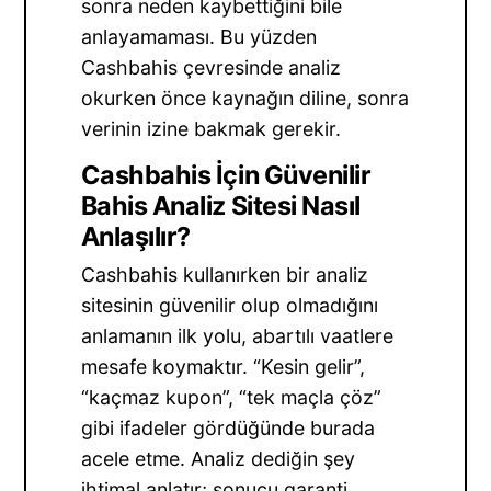
sonra neden kaybettiğini bile
anlayamaması. Bu yüzden
Cashbahis çevresinde analiz
okurken önce kaynağın diline, sonra
verinin izine bakmak gerekir.
Cashbahis İçin Güvenilir
Bahis Analiz Sitesi Nasıl
Anlaşılır?
Cashbahis kullanırken bir analiz
sitesinin güvenilir olup olmadığını
anlamanın ilk yolu, abartılı vaatlere
mesafe koymaktır. “Kesin gelir”,
“kaçmaz kupon”, “tek maçla çöz”
gibi ifadeler gördüğünde burada
acele etme. Analiz dediğin şey
ihtimal anlatır; sonucu garanti