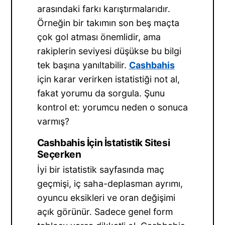
arasındaki farkı karıştırmalarıdır.
Örneğin bir takımın son beş maçta
çok gol atması önemlidir, ama
rakiplerin seviyesi düşükse bu bilgi
tek başına yanıltabilir.
Cashbahis
için karar verirken istatistiği not al,
fakat yorumu da sorgula. Şunu
kontrol et: yorumcu neden o sonuca
varmış?
Cashbahis İçin İstatistik Sitesi
Seçerken
İyi bir istatistik sayfasında maç
geçmişi, iç saha-deplasman ayrımı,
oyuncu eksikleri ve oran değişimi
açık görünür. Sadece genel form