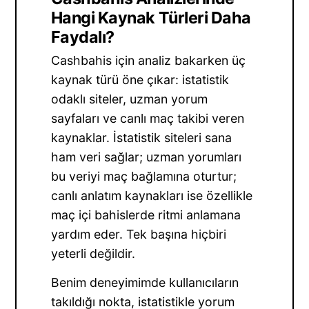
Hangi Kaynak Türleri Daha
Faydalı?
Cashbahis için analiz bakarken üç
kaynak türü öne çıkar: istatistik
odaklı siteler, uzman yorum
sayfaları ve canlı maç takibi veren
kaynaklar. İstatistik siteleri sana
ham veri sağlar; uzman yorumları
bu veriyi maç bağlamına oturtur;
canlı anlatım kaynakları ise özellikle
maç içi bahislerde ritmi anlamana
yardım eder. Tek başına hiçbiri
yeterli değildir.
Benim deneyimimde kullanıcıların
takıldığı nokta, istatistikle yorum