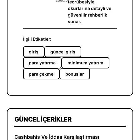
Editörü
tecrübesiyle,
okurlarına detaylı ve
güvenilir rehberlik
sunar.
İlgili Etiketler:
giriş
güncel giriş
para yatırma
minimum yatırım
para çekme
bonuslar
GÜNCEL İÇERIKLER
Cashbahis Ve İddaa Karşılaştırması