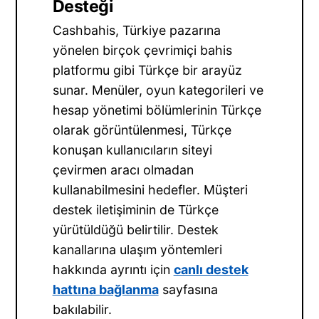
Desteği
Cashbahis, Türkiye pazarına
yönelen birçok çevrimiçi bahis
platformu gibi Türkçe bir arayüz
sunar. Menüler, oyun kategorileri ve
hesap yönetimi bölümlerinin Türkçe
olarak görüntülenmesi, Türkçe
konuşan kullanıcıların siteyi
çevirmen aracı olmadan
kullanabilmesini hedefler. Müşteri
destek iletişiminin de Türkçe
yürütüldüğü belirtilir. Destek
kanallarına ulaşım yöntemleri
hakkında ayrıntı için
canlı destek
hattına bağlanma
sayfasına
bakılabilir.