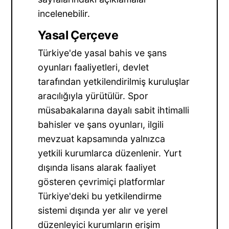
incelenebilir.
Yasal Çerçeve
Türkiye'de yasal bahis ve şans
oyunları faaliyetleri, devlet
tarafından yetkilendirilmiş kuruluşlar
aracılığıyla yürütülür. Spor
müsabakalarına dayalı sabit ihtimalli
bahisler ve şans oyunları, ilgili
mevzuat kapsamında yalnızca
yetkili kurumlarca düzenlenir. Yurt
dışında lisans alarak faaliyet
gösteren çevrimiçi platformlar
Türkiye'deki bu yetkilendirme
sistemi dışında yer alır ve yerel
düzenleyici kurumların erişim