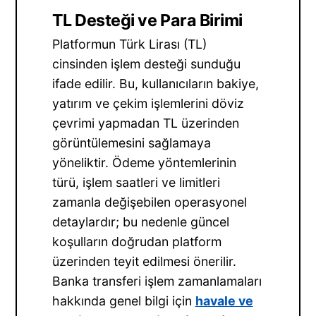
TL Desteği ve Para Birimi
Platformun Türk Lirası (TL)
cinsinden işlem desteği sunduğu
ifade edilir. Bu, kullanıcıların bakiye,
yatırım ve çekim işlemlerini döviz
çevrimi yapmadan TL üzerinden
görüntülemesini sağlamaya
yöneliktir. Ödeme yöntemlerinin
türü, işlem saatleri ve limitleri
zamanla değişebilen operasyonel
detaylardır; bu nedenle güncel
koşulların doğrudan platform
üzerinden teyit edilmesi önerilir.
Banka transferi işlem zamanlamaları
hakkında genel bilgi için
havale ve