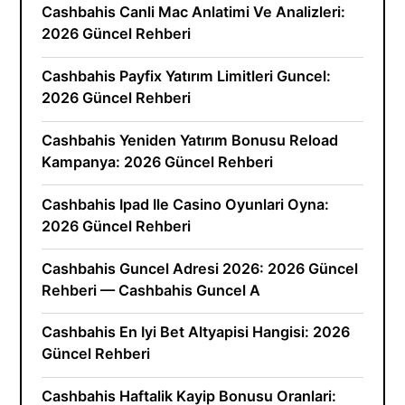
Cashbahis Canli Mac Anlatimi Ve Analizleri:
2026 Güncel Rehberi
Cashbahis Payfix Yatırım Limitleri Guncel:
2026 Güncel Rehberi
Cashbahis Yeniden Yatırım Bonusu Reload
Kampanya: 2026 Güncel Rehberi
Cashbahis Ipad Ile Casino Oyunlari Oyna:
2026 Güncel Rehberi
Cashbahis Guncel Adresi 2026: 2026 Güncel
Rehberi — Cashbahis Guncel A
Cashbahis En Iyi Bet Altyapisi Hangisi: 2026
Güncel Rehberi
Cashbahis Haftalik Kayip Bonusu Oranlari: