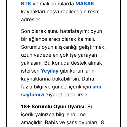
BTK
ve mali konularda
MASAK
kaynakları başvurabileceğin resmi
adresler.
Son olarak şunu hatırlatayım: oyun
bir eğlence aracı olarak kalmalı.
Sorumlu oyun alışkanlığı geliştirmek,
uzun vadede en çok işe yarayan
yaklaşım. Bu konuda destek almak
istersen
Yeşilay
gibi kurumların
kaynaklarına bakabilirsin. Daha
fazla bilgi ve güncel içerik için
ana
sayfamızı
ziyaret edebilirsin.
18+ Sorumlu Oyun Uyarısı:
Bu
içerik yalnızca bilgilendirme
amaçlıdır. Bahis ve şans oyunları 18