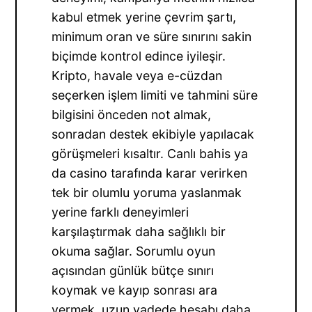
kabul etmek yerine çevrim şartı,
minimum oran ve süre sınırını sakin
biçimde kontrol edince iyileşir.
Kripto, havale veya e-cüzdan
seçerken işlem limiti ve tahmini süre
bilgisini önceden not almak,
sonradan destek ekibiyle yapılacak
görüşmeleri kısaltır. Canlı bahis ya
da casino tarafında karar verirken
tek bir olumlu yoruma yaslanmak
yerine farklı deneyimleri
karşılaştırmak daha sağlıklı bir
okuma sağlar. Sorumlu oyun
açısından günlük bütçe sınırı
koymak ve kayıp sonrası ara
vermek, uzun vadede hesabı daha