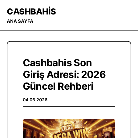
CASHBAHIS
ANA SAYFA
Cashbahis Son
Giriş Adresi: 2026
Güncel Rehberi
04.06.2026