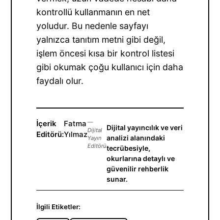
kontrollü kullanmanın en net
yoludur. Bu nedenle sayfayı
yalnızca tanıtım metni gibi değil,
işlem öncesi kısa bir kontrol listesi
gibi okumak çoğu kullanıcı için daha
faydalı olur.
İçerik
Fatma
—
Dijital yayıncılık ve veri
Dijital
Editörü:
Yılmaz
analizi alanındaki
Yayın
Editörü
tecrübesiyle,
okurlarına detaylı ve
güvenilir rehberlik
sunar.
İlgili Etiketler: