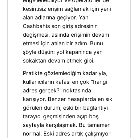
engellenebiliyor ve operatörler de
kesintisiz erişim sağlamak için yeni
alan adlarına geçiyor. Yani
Cashbahis son giriş adresinin
değişmesi, aslında erişimin devam
etmesi için atılan bir adım. Bunu
şöyle düşün: yol kapanınca yan
sokaktan devam etmek gibi.
Pratikte gözlemlediğim kadarıyla,
kullanıcıların kafası en çok "hangi
adres gerçek?" noktasında
karışıyor. Benzer hesaplarda en sık
görülen durum, eski bir bağlantıyı
tarayıcı geçmişinden açıp boş
sayfayla karşılaşmak. Bu tamamen
normal. Eski adres artık çalışmıyor