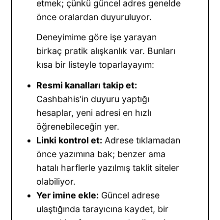
etmek; çünkü güncel adres genelde
önce oralardan duyuruluyor.
Deneyimime göre işe yarayan
birkaç pratik alışkanlık var. Bunları
kısa bir listeyle toparlayayım:
Resmi kanalları takip et:
Cashbahis'in duyuru yaptığı
hesaplar, yeni adresi en hızlı
öğrenebileceğin yer.
Linki kontrol et:
Adrese tıklamadan
önce yazımına bak; benzer ama
hatalı harflerle yazılmış taklit siteler
olabiliyor.
Yer imine ekle:
Güncel adrese
ulaştığında tarayıcına kaydet, bir