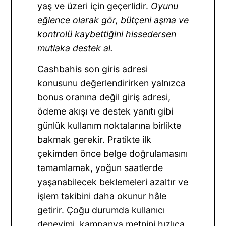
yaş ve üzeri için geçerlidir.
Oyunu
eğlence olarak gör, bütçeni aşma ve
kontrolü kaybettiğini hissedersen
mutlaka destek al.
Cashbahis son giris adresi
konusunu değerlendirirken yalnızca
bonus oranına değil giriş adresi,
ödeme akışı ve destek yanıtı gibi
günlük kullanım noktalarına birlikte
bakmak gerekir. Pratikte ilk
çekimden önce belge doğrulamasını
tamamlamak, yoğun saatlerde
yaşanabilecek beklemeleri azaltır ve
işlem takibini daha okunur hâle
getirir. Çoğu durumda kullanıcı
deneyimi, kampanya metnini hızlıca