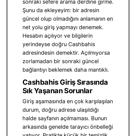
sonraki sefere arama derdine girme.
Şunu da ekleyeyim: bir adresin
güncel olup olmadığını anlamanın en
net yolu giriş yapmayı denemek.
Hesabın açılıyor ve bilgilerin
yerindeyse doğru Cashbahis
adresindesin demektir. Açılmıyorsa
zorlamadan bir sonraki güncel
bağlantıyı beklemek daha mantıklı.
Cashbahis Giriş Sırasında
Sık Yaşanan Sorunlar
Giriş aşamasında en çok karşılaşılan
durum, doğru adrese ulaşıldığı
halde sayfanın açılmaması. Bunun
arkasında genelde tarayıcı önbelleği
yatıyor. Pratikte küçük bir temizlik