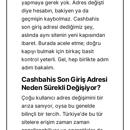
yapmaya gerek yok. Adres değişti
diye hesabın, bakiyen ya da
geçmişin kaybolmaz. Cashbahis
son giriş adresi dediğimiz şey,
aslında aynı sitenin yeni kapısından
ibaret. Burada acele etme; doğru
kapıyı bulmak için birkaç basit
kontrol yeterli. Gel, hep birlikte adım
adım bakalım.
Cashbahis Son Giriş Adresi
Neden Sürekli Değişiyor?
Çoğu kullanıcı adres değişimini bir
arıza sanıyor, oysa bu genelde
bilinçli bir tercih. Türkiye'de bu tür
sitelere erişim zaman zaman