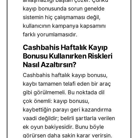
kayıp bonusunda sorun genelde
sistemin hiç çalışmaması değil,
kullanıcının kampanya kapsamını
farklı yorumlamasıdır.
Cashbahis Haftalık Kayıp
Bonusu Kullanırken Riskleri
Nasıl Azaltırsın?
Cashbahis haftalık kayıp bonusu,
kaybı tamamen telafi eden bir araç
gibi görülmemeli. Bu noktada dil
çok önemli: kayıp bonusu,
kaybettiğin parayı geri kazandırma
vaadi değildir; belirli şartlarla verilen
ek oyun bakiyesidir. Bunu böyle
görürsen daha sakin karar verirsin.