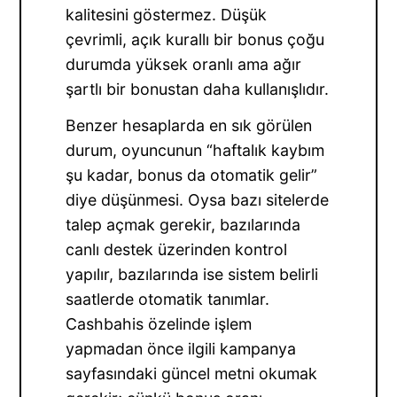
kalitesini göstermez. Düşük
çevrimli, açık kurallı bir bonus çoğu
durumda yüksek oranlı ama ağır
şartlı bir bonustan daha kullanışlıdır.
Benzer hesaplarda en sık görülen
durum, oyuncunun “haftalık kaybım
şu kadar, bonus da otomatik gelir”
diye düşünmesi. Oysa bazı sitelerde
talep açmak gerekir, bazılarında
canlı destek üzerinden kontrol
yapılır, bazılarında ise sistem belirli
saatlerde otomatik tanımlar.
Cashbahis özelinde işlem
yapmadan önce ilgili kampanya
sayfasındaki güncel metni okumak