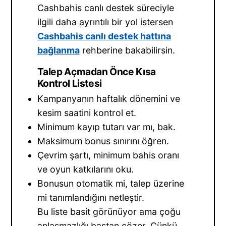
Cashbahis canlı destek süreciyle
ilgili daha ayrıntılı bir yol istersen
Cashbahis canlı destek hattına
bağlanma
rehberine bakabilirsin.
Talep Açmadan Önce Kısa
Kontrol Listesi
Kampanyanın haftalık dönemini ve
kesim saatini kontrol et.
Minimum kayıp tutarı var mı, bak.
Maksimum bonus sınırını öğren.
Çevrim şartı, minimum bahis oranı
ve oyun katkılarını oku.
Bonusun otomatik mi, talep üzerine
mi tanımlandığını netleştir.
Bu liste basit görünüyor ama çoğu
anlaşmazlığı baştan çözer. Çünkü