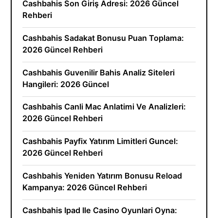
Cashbahis Son Giriş Adresi: 2026 Güncel
Rehberi
Cashbahis Sadakat Bonusu Puan Toplama:
2026 Güncel Rehberi
Cashbahis Guvenilir Bahis Analiz Siteleri
Hangileri: 2026 Güncel
Cashbahis Canli Mac Anlatimi Ve Analizleri:
2026 Güncel Rehberi
Cashbahis Payfix Yatırım Limitleri Guncel:
2026 Güncel Rehberi
Cashbahis Yeniden Yatırım Bonusu Reload
Kampanya: 2026 Güncel Rehberi
Cashbahis Ipad Ile Casino Oyunlari Oyna: