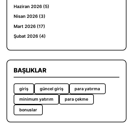
Haziran 2026 (5)
Nisan 2026 (3)
Mart 2026 (17)
Şubat 2026 (4)
BAŞLIKLAR
giriş
güncel giriş
para yatırma
minimum yatırım
para çekme
bonuslar