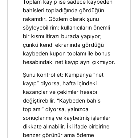
Toplam kayıp ise sadece kaybeden
bahisleri topladığında gördüğün
rakamdır. Gözlem olarak şunu
söyleyebilirim: kullanıcıların önemli
bir kısmı itirazı burada yapıyor;
çünkü kendi ekranında gördüğü
kaybeden kupon toplamı ile bonus
hesabındaki net kayıp aynı çıkmıyor.
Şunu kontrol et: Kampanya “net
kayıp” diyorsa, hafta içindeki
kazançlar ve çekimler hesabı
değiştirebilir. “Kaybeden bahis
toplamı” diyorsa, yalnızca
sonuçlanmış ve kaybetmiş işlemler
dikkate alınabilir. İki ifade birbirine
benzer görünür ama ödeme