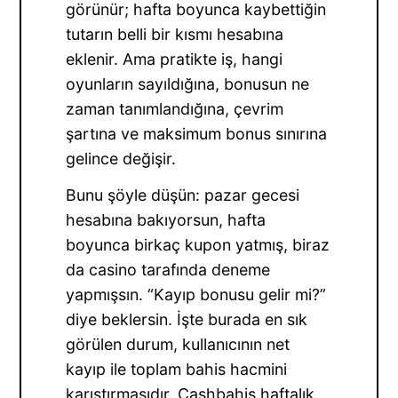
görünür; hafta boyunca kaybettiğin
tutarın belli bir kısmı hesabına
eklenir. Ama pratikte iş, hangi
oyunların sayıldığına, bonusun ne
zaman tanımlandığına, çevrim
şartına ve maksimum bonus sınırına
gelince değişir.
Bunu şöyle düşün: pazar gecesi
hesabına bakıyorsun, hafta
boyunca birkaç kupon yatmış, biraz
da casino tarafında deneme
yapmışsın. “Kayıp bonusu gelir mi?”
diye beklersin. İşte burada en sık
görülen durum, kullanıcının net
kayıp ile toplam bahis hacmini
karıştırmasıdır. Cashbahis haftalık