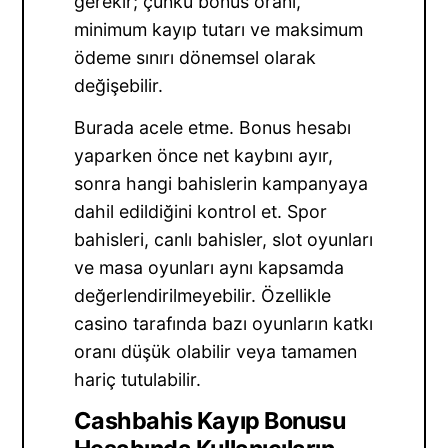
gerekir; çünkü bonus oranı,
minimum kayıp tutarı ve maksimum
ödeme sınırı dönemsel olarak
değişebilir.
Burada acele etme. Bonus hesabı
yaparken önce net kaybını ayır,
sonra hangi bahislerin kampanyaya
dahil edildiğini kontrol et. Spor
bahisleri, canlı bahisler, slot oyunları
ve masa oyunları aynı kapsamda
değerlendirilmeyebilir. Özellikle
casino tarafında bazı oyunların katkı
oranı düşük olabilir veya tamamen
hariç tutulabilir.
Cashbahis Kayıp Bonusu