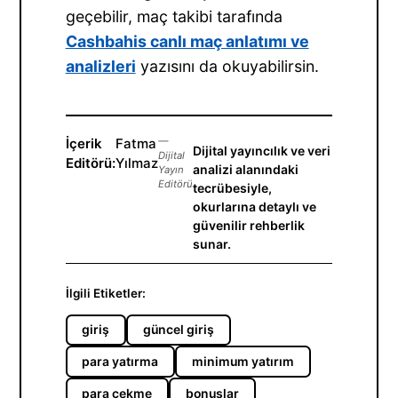
geçebilir, maç takibi tarafında
Cashbahis canlı maç anlatımı ve
analizleri
yazısını da okuyabilirsin.
İçerik
Fatma
—
Dijital yayıncılık ve veri
Dijital
Editörü:
Yılmaz
analizi alanındaki
Yayın
Editörü
tecrübesiyle,
okurlarına detaylı ve
güvenilir rehberlik
sunar.
İlgili Etiketler:
giriş
güncel giriş
para yatırma
minimum yatırım
para çekme
bonuslar