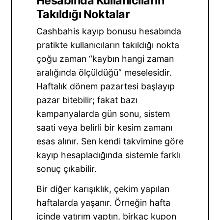
Hesabında Kullanıcıların
Takıldığı Noktalar
Cashbahis kayıp bonusu hesabında
pratikte kullanıcıların takıldığı nokta
çoğu zaman “kaybın hangi zaman
aralığında ölçüldüğü” meselesidir.
Haftalık dönem pazartesi başlayıp
pazar bitebilir; fakat bazı
kampanyalarda gün sonu, sistem
saati veya belirli bir kesim zamanı
esas alınır. Sen kendi takvimine göre
kayıp hesapladığında sistemle farklı
sonuç çıkabilir.
Bir diğer karışıklık, çekim yapılan
haftalarda yaşanır. Örneğin hafta
içinde yatırım yaptın, birkaç kupon