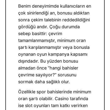
Benim deneyimimde kullanıcıların en
çok sinirlendiği an, bonusu aldıktan
sonra çekim talebinin reddedildiğini
gördüğü andır. Çoğu durumda
sebep basittir: çevrim
tamamlanmamıştır, minimum oran
şartı karşılanmamıştır veya bonusla
oynanan oyun kampanya kapsamı
dışındadır. Bu yüzden bonusu
almadan önce “hangi bahisler
çevrime sayılıyor?” sorusunu
sormak daha sağlıklı olur.
Özellikle spor bahislerinde minimum
oran şartı olabilir. Casino tarafında
ise slot oyunları tam katkı verirken