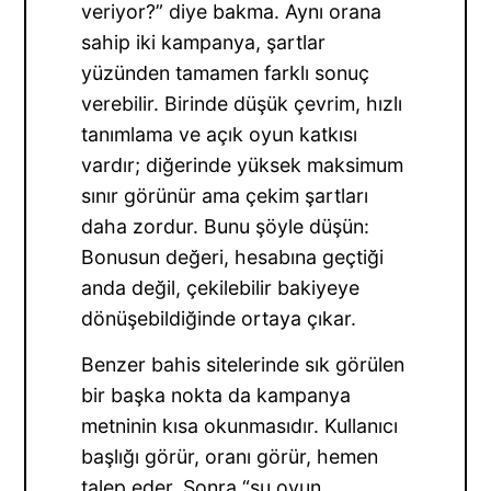
veriyor?” diye bakma. Aynı orana
sahip iki kampanya, şartlar
yüzünden tamamen farklı sonuç
verebilir. Birinde düşük çevrim, hızlı
tanımlama ve açık oyun katkısı
vardır; diğerinde yüksek maksimum
sınır görünür ama çekim şartları
daha zordur. Bunu şöyle düşün:
Bonusun değeri, hesabına geçtiği
anda değil, çekilebilir bakiyeye
dönüşebildiğinde ortaya çıkar.
Benzer bahis sitelerinde sık görülen
bir başka nokta da kampanya
metninin kısa okunmasıdır. Kullanıcı
başlığı görür, oranı görür, hemen
talep eder. Sonra “şu oyun