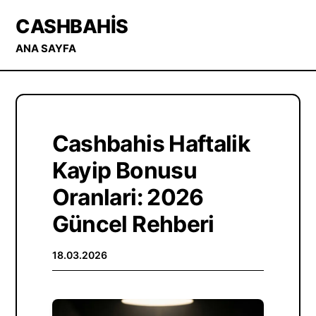
CASHBAHIS
ANA SAYFA
Cashbahis Haftalik
Kayip Bonusu
Oranlari: 2026
Güncel Rehberi
18.03.2026