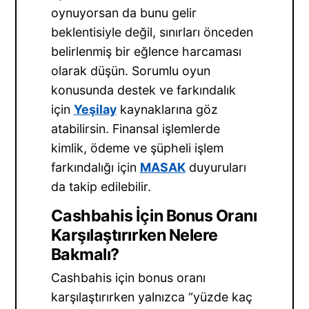
oynuyorsan da bunu gelir
beklentisiyle değil, sınırları önceden
belirlenmiş bir eğlence harcaması
olarak düşün. Sorumlu oyun
konusunda destek ve farkındalık
için
Yeşilay
kaynaklarına göz
atabilirsin. Finansal işlemlerde
kimlik, ödeme ve şüpheli işlem
farkındalığı için
MASAK
duyuruları
da takip edilebilir.
Cashbahis İçin Bonus Oranı
Karşılaştırırken Nelere
Bakmalı?
Cashbahis için bonus oranı
karşılaştırırken yalnızca “yüzde kaç