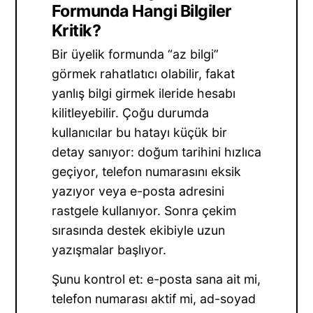
Formunda Hangi Bilgiler
Kritik?
Bir üyelik formunda “az bilgi”
görmek rahatlatıcı olabilir, fakat
yanlış bilgi girmek ileride hesabı
kilitleyebilir. Çoğu durumda
kullanıcılar bu hatayı küçük bir
detay sanıyor: doğum tarihini hızlıca
geçiyor, telefon numarasını eksik
yazıyor veya e-posta adresini
rastgele kullanıyor. Sonra çekim
sırasında destek ekibiyle uzun
yazışmalar başlıyor.
Şunu kontrol et: e-posta sana ait mi,
telefon numarası aktif mi, ad-soyad