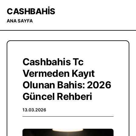
CASHBAHIS
ANA SAYFA
Cashbahis Tc
Vermeden Kayıt
Olunan Bahis: 2026
Güncel Rehberi
13.03.2026