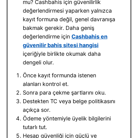
mu? Cashbahis için güvenilirlik
değerlendirmesi yaparken yalnızca
kayıt formuna değil, genel davranışa
bakmak gerekir. Daha geniş
değerlendirme için
Cashbahis en
güvenilir bahis sitesi hangisi
içeriğiyle birlikte okumak daha
dengeli olur.
Önce kayıt formunda istenen
alanları kontrol et.
Sonra para çekme şartlarını oku.
Destekten TC veya belge politikasını
açıkça sor.
Ödeme yöntemiyle üyelik bilgilerini
tutarlı tut.
Hesap güvenliği için güçlü ve