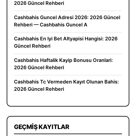
2026 Güncel Rehberi
Cashbahis Guncel Adresi 2026: 2026 Güncel
Rehberi — Cashbahis Guncel A
Cashbahis En Iyi Bet Altyapisi Hangisi: 2026
Güncel Rehberi
Cashbahis Haftalik Kayip Bonusu Oranlari:
2026 Güncel Rehberi
Cashbahis Tc Vermeden Kayıt Olunan Bahis:
2026 Güncel Rehberi
GEÇMIŞ KAYITLAR