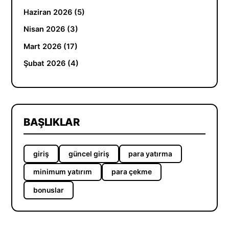
Haziran 2026 (5)
Nisan 2026 (3)
Mart 2026 (17)
Şubat 2026 (4)
BAŞLIKLAR
giriş
güncel giriş
para yatırma
minimum yatırım
para çekme
bonuslar